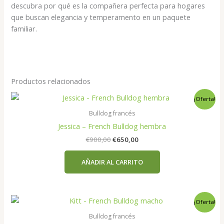
descubra por qué es la compañera perfecta para hogares
que buscan elegancia y temperamento en un paquete
familiar.
Productos relacionados
¡Oferta!
Bulldog francés
Jessica – French Bulldog hembra
El
El
€
900,00
€
650,00
precio
precio
original
actual
AÑADIR AL CARRITO
era:
es:
€900,00.
€650,00.
¡Oferta!
Bulldog francés