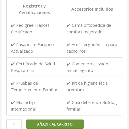
Registros y
Accesorios Incluidos
Certificaciones
✔️ Pedigree Francés
✔️ Cama ortopédica de
Certificado
comfort mejorado
✔️ Pasaporte Europeo
✔️ Arnés ergonómico para
Actualizado
cachorros
✔️ Certificado de Salud
✔️ Comedero elevado
Respiratoria
antiatraganto
✔️ Pruebas de
✔️ Kit de higiene facial
Temperamento Familiar
premium
✔️ Microchip
✔️ Guía del French Bulldog
Internacional
familiar
Mia
AÑADIR AL CARRITO