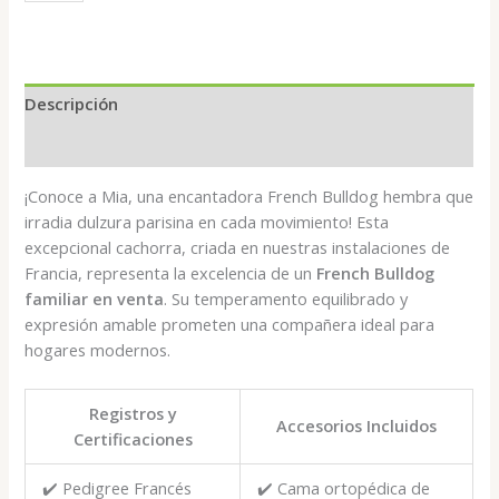
-
French
Bulldog
hembra
cantidad
Descripción
Valoraciones (0)
¡Conoce a Mia, una encantadora French Bulldog hembra que
irradia dulzura parisina en cada movimiento! Esta
excepcional cachorra, criada en nuestras instalaciones de
Francia, representa la excelencia de un
French Bulldog
familiar en venta
. Su temperamento equilibrado y
expresión amable prometen una compañera ideal para
hogares modernos.
Registros y
Accesorios Incluidos
Certificaciones
✔️ Pedigree Francés
✔️ Cama ortopédica de