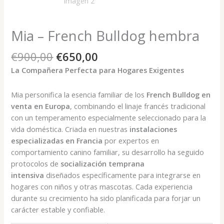
Mia – French Bulldog hembra
El
El
€
900,00
€
650,00
precio
precio
La Compañera Perfecta para Hogares Exigentes
original
actual
era:
es:
Mia personifica la esencia familiar de los
French Bulldog en
€900,00.
€650,00.
venta en Europa
, combinando el linaje francés tradicional
con un temperamento especialmente seleccionado para la
vida doméstica. Criada en nuestras
instalaciones
especializadas en Francia
por expertos en
comportamiento canino familiar, su desarrollo ha seguido
protocolos de
socialización temprana
intensiva
diseñados específicamente para integrarse en
hogares con niños y otras mascotas. Cada experiencia
durante su crecimiento ha sido planificada para forjar un
carácter estable y confiable.