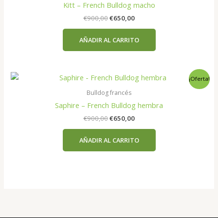
Kitt – French Bulldog macho
El
El
€
900,00
€
650,00
precio
precio
original
actual
AÑADIR AL CARRITO
era:
es:
€900,00.
€650,00.
¡Oferta!
Bulldog francés
Saphire – French Bulldog hembra
El
El
€
900,00
€
650,00
precio
precio
original
actual
AÑADIR AL CARRITO
era:
es:
€900,00.
€650,00.