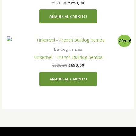
El
El
€
900,00
€
650,00
precio
precio
original
actual
AÑADIR AL CARRITO
era:
es:
€900,00.
€650,00.
¡Oferta!
Bulldog francés
Tinkerbel – French Bulldog hemba
El
El
€
900,00
€
650,00
precio
precio
original
actual
AÑADIR AL CARRITO
era:
es:
€900,00.
€650,00.