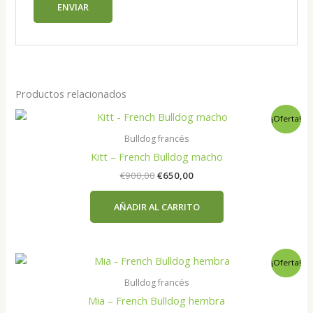
Productos relacionados
¡Oferta!
Bulldog francés
Kitt – French Bulldog macho
El
El
€
900,00
€
650,00
precio
precio
original
actual
AÑADIR AL CARRITO
era:
es:
€900,00.
€650,00.
¡Oferta!
Bulldog francés
Mia – French Bulldog hembra