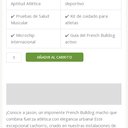
Aptitud Atlética
deportivo
✔️ Pruebas de Salud
✔️ Kit de cuidado para
Muscular
atletas
✔️ Microchip
✔️ Guía del French Bulldog
Internacional
activo
Jason
AÑADIR AL CARRITO
-
French
Bulldog
macho
cantidad
Descripción
Valoraciones (0)
¡Conoce a Jason, un imponente French Bulldog macho que
combina fuerza atlética con elegancia urbana! Este
excepcional cachorro, criado en nuestras instalaciones de