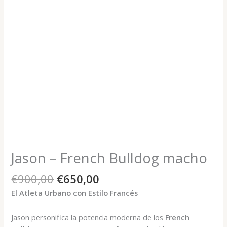
Jason – French Bulldog macho
El
El
€
900,00
€
650,00
precio
precio
El Atleta Urbano con Estilo Francés
original
actual
era:
es:
Jason personifica la potencia moderna de los
French
€900,00.
€650,00.