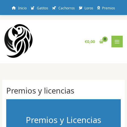
Inicio
Gatitos
Cachorros
Loros
Premios
Ir
al
contenido
€
0,00
Premios y licencias
Premios y Licencias