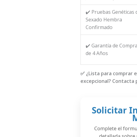
✔️ Pruebas Genéticas 
Sexado Hembra
Confirmado
✔️ Garantía de Compr
de 4 Años
✅ ¿Lista para comprar 
excepcional? Contacta 
Solicitar 
Complete el formul
detallada sobre