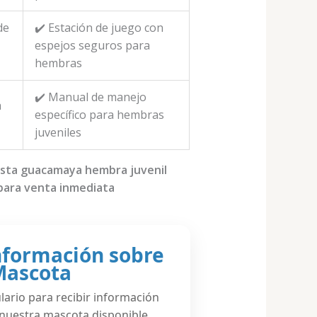
de
✔️ Estación de juego con
espejos seguros para
hembras
✔️ Manual de manejo
a
específico para hembras
juveniles
esta guacamaya hembra juvenil
para venta inmediata
Información sobre
Mascota
ario para recibir información
 nuestra mascota disponible