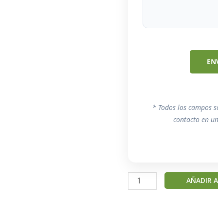
* Todos los campos s
contacto en u
Luna
AÑADIR A
-
Guacamayo
de