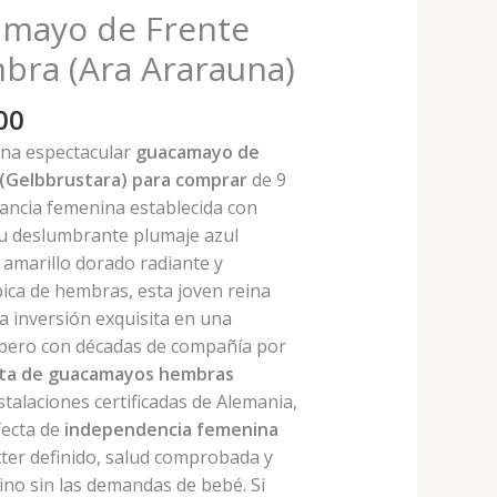
amayo de Frente
bra (Ara Ararauna)
El
00
o
precio
una espectacular
guacamayo de
al
actual
 (Gelbbrustara) para comprar
de 9
es:
ncia femenina establecida con
€900,00.
su deslumbrante plumaje azul
0.
 amarillo dorado radiante y
ica de hembras, esta joven reina
 inversión exquisita en una
 pero con décadas de compañía por
ta de guacamayos hembras
talaciones certificadas de Alemania,
fecta de
independencia femenina
ter definido, salud comprobada y
ino sin las demandas de bebé. Si