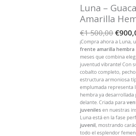
Luna – Guac
Amarilla Hem
El
€
1 500,00
€
900,
preci
¡Compra ahora a Luna, 
origin
frente amarilla hembra
era:
meses que combina elega
€1
juventud vibrante! Con 
500,0
cobalto completo, pecho
estructura armoniosa típ
emplumada representa la
hembra ya desarrollada
delante. Criada para
ven
juveniles
en nuestras ins
Luna está en la fase per
juvenil
, mostrando carác
todo el esplendor femen