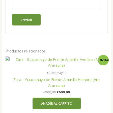
Productos relacionados
¡Oferta!
Guacamayos
Zara – Guacamayo de Frente Amarilla Hembra (Ara
Ararauna)
El
El
€
900,00
€
600,00
precio
precio
original
actual
AÑADIR AL CARRITO
era:
es:
€900,00.
€600,00.