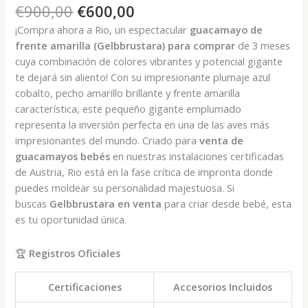
El
El
€
900,00
€
600,00
precio
precio
¡Compra ahora a Rio, un espectacular
guacamayo de
original
actual
frente amarilla (Gelbbrustara) para comprar
de 3 meses
era:
es:
cuya combinación de colores vibrantes y potencial gigante
€900,00.
€600,00.
te dejará sin aliento! Con su impresionante plumaje azul
cobalto, pecho amarillo brillante y frente amarilla
característica, este pequeño gigante emplumado
representa la inversión perfecta en una de las aves más
impresionantes del mundo. Criado para
venta de
guacamayos bebés
en nuestras instalaciones certificadas
de Austria, Rio está en la fase crítica de impronta donde
puedes moldear su personalidad majestuosa. Si
buscas
Gelbbrustara en venta
para criar desde bebé, esta
es tu oportunidad única.
🏆
Registros Oficiales
Certificaciones
Accesorios Incluidos