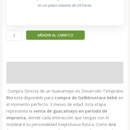
en un plazo máximo de 24 horas.
Rio
AÑADIR AL CARRITO
-
Guacamayo
de
Frente
Amarilla
Descripción
(Ara
Valoraciones (0)
Ararauna)
cantidad
Compra Directa de un Guacamayo en Desarrollo Temprano
Rio
está disponible para
compra de Gelbbrustara bebé
en
el momento perfecto: 3 meses de edad. Esta etapa
representa la
venta de guacamayo en período de
impronta
, donde cada interacción que tengas con él
moldeará su personalidad majestuosa futura. Como
Ara