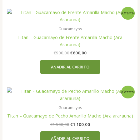
¡Oferta!
Guacamayos
Titan – Guacamayo de Frente Amarilla Macho (Ara
Ararauna)
El
El
€
900,00
€
600,00
precio
precio
original
actual
AÑADIR AL CARRITO
era:
es:
€900,00.
€600,00.
¡Oferta!
Guacamayos
Titan – Guacamayo de Pecho Amarillo Macho (Ara ararauna)
El
El
€
1 500,00
€
1 100,00
precio
precio
original
actual
AÑADIR AL CARRITO
era:
es: