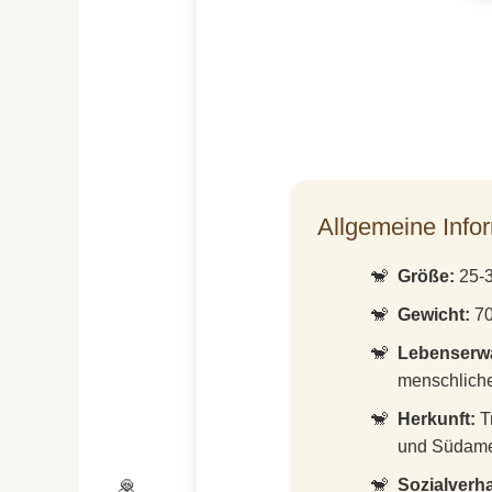
Allgemeine Info
Größe:
25-3
Gewicht:
70
Lebenserw
menschlich
Herkunft:
Tr
und Südame
Sozialverha