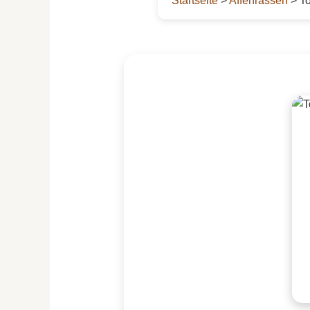
Startseite
>
Affenrassen
> To