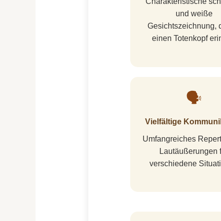
Charakteristische sc
und weiße
Gesichtszeichnung, 
einen Totenkopf eri
🗣️
Vielfältige Kommuni
Umfangreiches Repert
Lautäußerungen f
verschiedene Situat