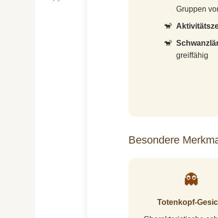
🦧
Gruppen von
Aktivitätsze
Schwanzlä
greiffähig
Besondere Merkmal
👻
Totenkopf-Gesic