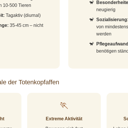
Besonderheite
 10-500 Tieren
neugierig
it:
Tagaktiv (diurnal)
Sozialisierung
nge:
35-45 cm – nicht
von mindestens
werden
Pflegeaufwand
benötigen stän
e der Totenkopfaffen
🏃
ht
Extreme Aktivität
S