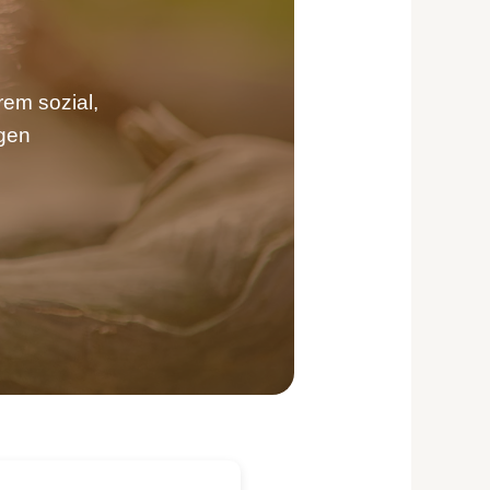
rem sozial,
ngen