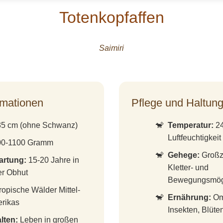
Totenkopfaffen
Saimiri
rmationen
Pflege und Haltun
5 cm (ohne Schwanz)
Temperatur:
24
Luftfeuchtigkeit
0-1100 Gramm
Gehege:
Großzü
artung:
15-20 Jahre in
Kletter- und
er Obhut
Bewegungsmögl
opische Wälder Mittel-
Ernährung:
Omn
rikas
Insekten, Blüten
lten:
Leben in großen