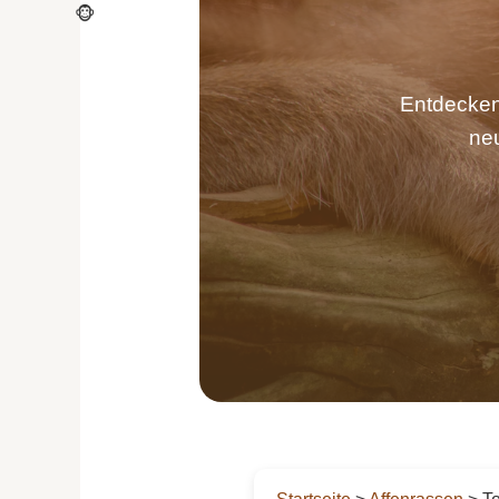
🐵
Entdecken 
neu