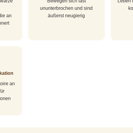
hwarze
Bewegen sich fast
Leben i
ununterbrochen und sind
ko
die an
äußerst neugierig
nnert
kation
oire an
ür
ionen