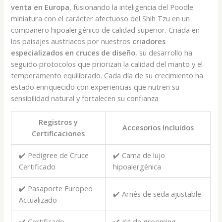
€900,00.
€650,00.
venta en Europa
, fusionando la inteligencia del Poodle
miniatura con el carácter afectuoso del Shih Tzu en un
compañero hipoalergénico de calidad superior. Criada en
los paisajes austriacos por nuestros
criadores
especializados en cruces de diseño
, su desarrollo ha
seguido protocolos que priorizan la calidad del manto y el
temperamento equilibrado. Cada día de su crecimiento ha
estado enriquecido con experiencias que nutren su
sensibilidad natural y fortalecen su confianza
Registros y
Accesorios Incluidos
Certificaciones
✔️ Pedigree de Cruce
✔️ Cama de lujo
Certificado
hipoalergénica
✔️ Pasaporte Europeo
✔️ Arnés de seda ajustable
Actualizado
✔️ Certificado
✔️ Kit de grooming