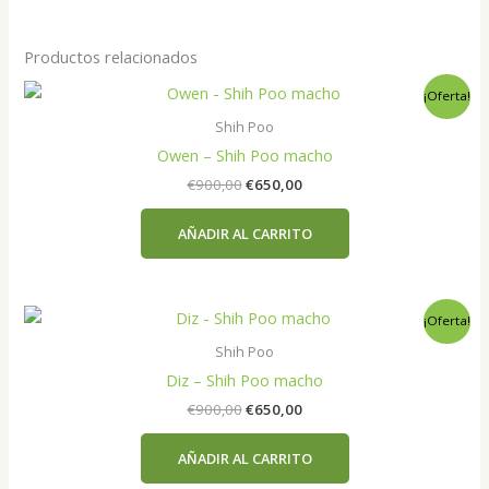
Productos relacionados
¡Oferta!
Shih Poo
Owen – Shih Poo macho
El
El
€
900,00
€
650,00
precio
precio
original
actual
AÑADIR AL CARRITO
era:
es:
€900,00.
€650,00.
¡Oferta!
Shih Poo
Diz – Shih Poo macho
El
El
€
900,00
€
650,00
precio
precio
original
actual
AÑADIR AL CARRITO
era:
es:
€900,00.
€650,00.