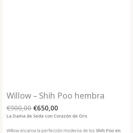
Willow – Shih Poo hembra
El
El
€
900,00
€
650,00
precio
precio
La Dama de Seda con Corazón de Oro
original
actual
era:
es:
Willow encarna la perfección moderna de los
Shih Poo en