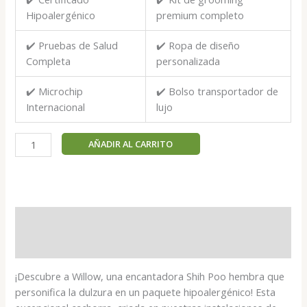
Hipoalergénico
premium completo
✔️ Pruebas de Salud
✔️ Ropa de diseño
Completa
personalizada
✔️ Microchip
✔️ Bolso transportador de
Internacional
lujo
Willow
AÑADIR AL CARRITO
-
Shih
Poo
hembra
cantidad
Descripción
Valoraciones (0)
¡Descubre a Willow, una encantadora Shih Poo hembra que
personifica la dulzura en un paquete hipoalergénico! Esta