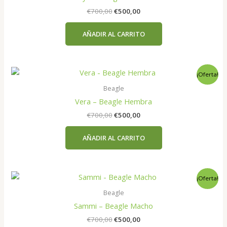
El
El
€
700,00
€
500,00
precio
precio
original
actual
AÑADIR AL CARRITO
era:
es:
€700,00.
€500,00.
¡Oferta!
Beagle
Vera – Beagle Hembra
El
El
€
700,00
€
500,00
precio
precio
original
actual
AÑADIR AL CARRITO
era:
es:
€700,00.
€500,00.
¡Oferta!
Beagle
Sammi – Beagle Macho
El
El
€
700,00
€
500,00