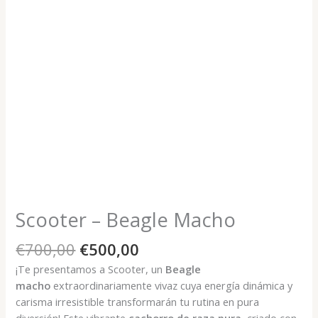
Scooter – Beagle Macho
El
El
€
700,00
€
500,00
precio
precio
¡Te presentamos a Scooter, un
Beagle
original
actual
macho
extraordinariamente vivaz cuya energía dinámica y
era:
es:
carisma irresistible transformarán tu rutina en pura
€700,00.
€500,00.
diversión! Este vibrante
cachorro de raza pura
, criado con