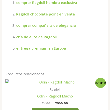
comprar Ragdoll hembra exclusiva
Ragdoll chocolate point en venta
comprar compañera de elegancia
cría de elite de Ragdoll
entrega premium en Europa
Productos relacionados
¡Oferta!
Ragdoll
Odin – Ragdoll Macho
El
El
€
700,00
€
500,00
precio
precio