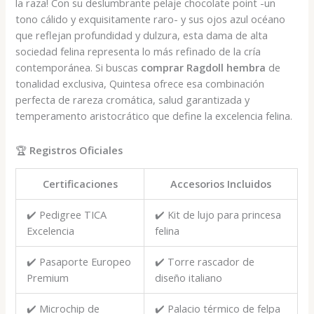
la raza! Con su deslumbrante pelaje chocolate point -un
€700,00.
€500,00.
tono cálido y exquisitamente raro- y sus ojos azul océano
que reflejan profundidad y dulzura, esta dama de alta
sociedad felina representa lo más refinado de la cría
contemporánea. Si buscas
comprar Ragdoll hembra
de
tonalidad exclusiva, Quintesa ofrece esa combinación
perfecta de rareza cromática, salud garantizada y
temperamento aristocrático que define la excelencia felina.
🏆
Registros Oficiales
Certificaciones
Accesorios Incluidos
✔️ Pedigree TICA
✔️ Kit de lujo para princesa
Excelencia
felina
✔️ Pasaporte Europeo
✔️ Torre rascador de
Premium
diseño italiano
✔️ Microchip de
✔️ Palacio térmico de felpa