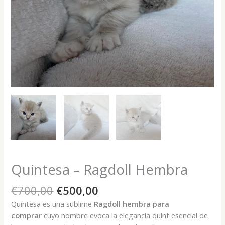
Quintesa – Ragdoll Hembra
El
El
€
700,00
€
500,00
precio
precio
Quintesa es una sublime
Ragdoll hembra para
original
actual
comprar
cuyo nombre evoca la elegancia quint esencial de
era:
es: