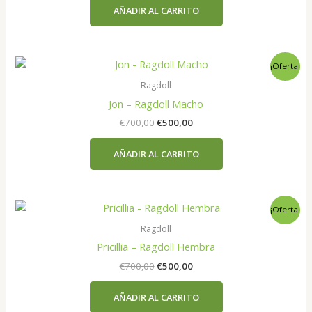
original
actual
AÑADIR AL CARRITO
era:
es:
€700,00.
€500,00.
¡Oferta!
Ragdoll
Jon – Ragdoll Macho
El
El
€
700,00
€
500,00
precio
precio
original
actual
AÑADIR AL CARRITO
era:
es:
€700,00.
€500,00.
¡Oferta!
Ragdoll
Pricillia – Ragdoll Hembra
El
El
€
700,00
€
500,00
precio
precio
original
actual
AÑADIR AL CARRITO
era:
es: