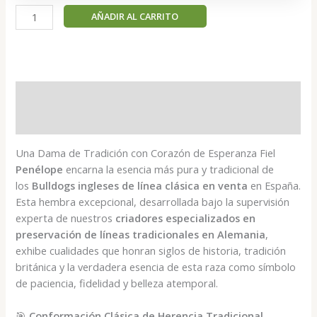
Penélope
AÑADIR AL CARRITO
-
Bulldog
Inglés
Hembra
cantidad
Descripción
Valoraciones (0)
Una Dama de Tradición con Corazón de Esperanza Fiel
Penélope
encarna la esencia más pura y tradicional de
los
Bulldogs ingleses de línea clásica en venta
en España.
Esta hembra excepcional, desarrollada bajo la supervisión
experta de nuestros
criadores especializados en
preservación de líneas tradicionales en Alemania
,
exhibe cualidades que honran siglos de historia, tradición
británica y la verdadera esencia de esta raza como símbolo
de paciencia, fidelidad y belleza atemporal.
🎯
Conformación Clásica de Herencia Tradicional