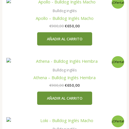
¡Oferta!
Bulldog inglés
Apollo – Bulldog Inglés Macho
El
El
€
900,00
€
650,00
precio
precio
original
actual
AÑADIR AL CARRITO
era:
es:
€900,00.
€650,00.
¡Oferta!
Bulldog inglés
Athena – Bulldog Inglés Hembra
El
El
€
900,00
€
650,00
precio
precio
original
actual
AÑADIR AL CARRITO
era:
es:
€900,00.
€650,00.
¡Oferta!