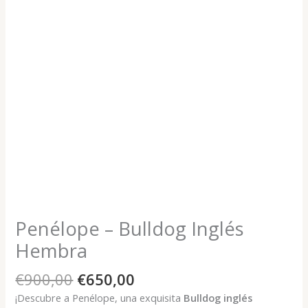
Penélope – Bulldog Inglés
Hembra
El
El
€
900,00
€
650,00
precio
precio
¡Descubre a Penélope, una exquisita
Bulldog inglés