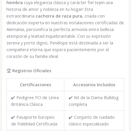
original
actual
hembra
cuya elegancia clásica y carácter fiel tejen una
era:
es:
historia de amor y nobleza en tu hogar! Esta
€900,00.
€650,00.
extraordinaria
cachorra de raza pura
, criada con
dedicación experta en nuestras instalaciones certificadas de
Alemania, personifica la perfecta armonía entre belleza
atemporal y lealtad inquebrantable. Con su expresión
serena y porte digno, Penélope está destinada a ser la
compañera eterna que espera pacientemente por el
corazón de su familia ideal.
🏆
Registros Oficiales
Certificaciones
Accesorios Incluidos
✔️ Pedigree FCI de Línea
✔️ Kit de la Dama Bulldog
Británica Clásica
completa
✔️ Pasaporte Europeo
✔️ Conjunto de cuidado
de Fidelidad Certificada
clásico especializado