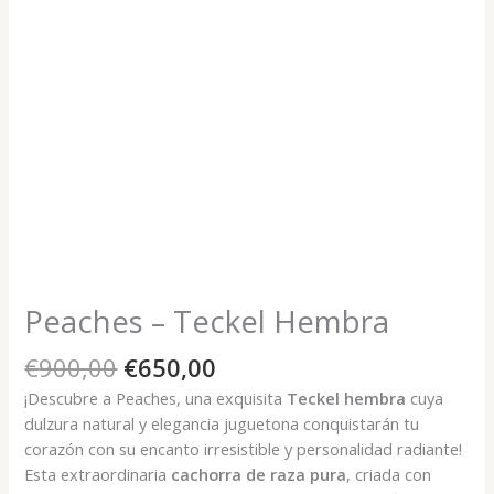
Peaches – Teckel Hembra
El
El
€
900,00
€
650,00
precio
precio
¡Descubre a Peaches, una exquisita
Teckel hembra
cuya
original
actual
dulzura natural y elegancia juguetona conquistarán tu
era:
es:
corazón con su encanto irresistible y personalidad radiante!
€900,00.
€650,00.
Esta extraordinaria
cachorra de raza pura
, criada con