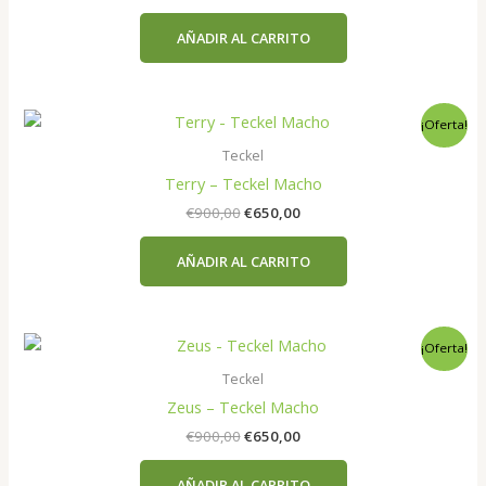
precio
precio
original
actual
AÑADIR AL CARRITO
era:
es:
€900,00.
€650,00.
¡Oferta!
Teckel
Terry – Teckel Macho
El
El
€
900,00
€
650,00
precio
precio
original
actual
AÑADIR AL CARRITO
era:
es:
€900,00.
€650,00.
¡Oferta!
Teckel
Zeus – Teckel Macho
El
El
€
900,00
€
650,00
precio
precio
original
actual
AÑADIR AL CARRITO