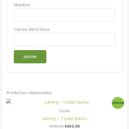
Nombre
Correo electrónico
Productos relacionados
¡Oferta!
Teckel
Sammy – Teckel Macho
El
El
€
900,00
€
650,00