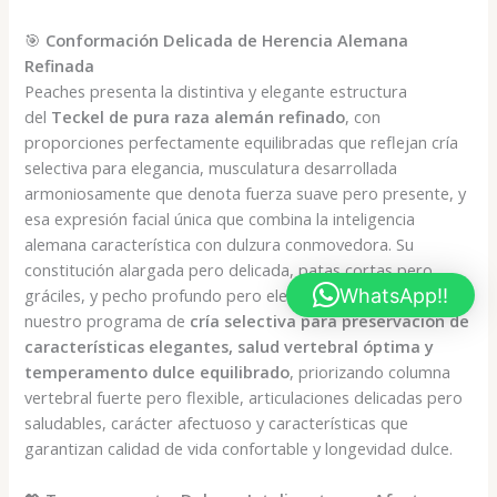
🎯
Conformación Delicada de Herencia Alemana
Refinada
Peaches presenta la distintiva y elegante estructura
del
Teckel de pura raza alemán refinado
, con
proporciones perfectamente equilibradas que reflejan cría
selectiva para elegancia, musculatura desarrollada
armoniosamente que denota fuerza suave pero presente, y
esa expresión facial única que combina la inteligencia
alemana característica con dulzura conmovedora. Su
constitución alargada pero delicada, patas cortas pero
WhatsApp!!
gráciles, y pecho profundo pero elegante son resultado de
nuestro programa de
cría selectiva para preservación de
características elegantes, salud vertebral óptima y
temperamento dulce equilibrado
, priorizando columna
vertebral fuerte pero flexible, articulaciones delicadas pero
saludables, carácter afectuoso y características que
garantizan calidad de vida confortable y longevidad dulce.