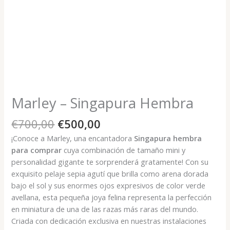
Marley – Singapura Hembra
El
El
€
700,00
€
500,00
precio
precio
¡Conoce a Marley, una encantadora
Singapura hembra
original
actual
para comprar
cuya combinación de tamaño mini y
era:
es:
personalidad gigante te sorprenderá gratamente! Con su
€700,00.
€500,00.
exquisito pelaje sepia agutí que brilla como arena dorada
bajo el sol y sus enormes ojos expresivos de color verde
avellana, esta pequeña joya felina representa la perfección
en miniatura de una de las razas más raras del mundo.
Criada con dedicación exclusiva en nuestras instalaciones