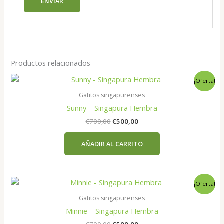
Productos relacionados
¡Oferta!
Gatitos singapurenses
Sunny – Singapura Hembra
El
El
€
700,00
€
500,00
precio
precio
original
actual
AÑADIR AL CARRITO
era:
es:
€700,00.
€500,00.
¡Oferta!
Gatitos singapurenses
Minnie – Singapura Hembra