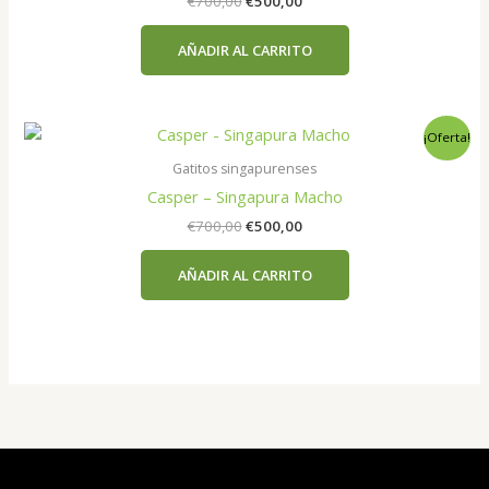
El
El
€
700,00
€
500,00
precio
precio
original
actual
AÑADIR AL CARRITO
era:
es:
€700,00.
€500,00.
¡Oferta!
Gatitos singapurenses
Casper – Singapura Macho
El
El
€
700,00
€
500,00
precio
precio
original
actual
AÑADIR AL CARRITO
era:
es:
€700,00.
€500,00.