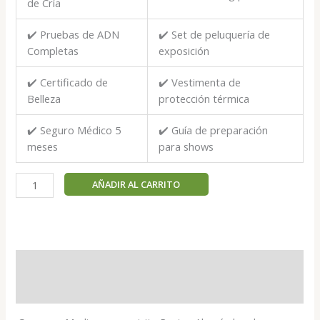
de Cría
✔️ Pruebas de ADN
✔️ Set de peluquería de
Completas
exposición
✔️ Certificado de
✔️ Vestimenta de
Belleza
protección térmica
✔️ Seguro Médico 5
✔️ Guía de preparación
meses
para shows
Madi
AÑADIR AL CARRITO
-
Pastor
Alemán
hembra
cantidad
Descripción
Valoraciones (0)