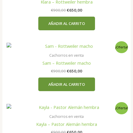
Klara – Rottweiler hembra
El
El
€
900,00
€
650,00
precio
precio
original
actual
AÑADIR AL CARRITO
era:
es:
€900,00.
€650,00.
¡Oferta!
Cachorros en venta
Sam – Rottweiler macho
El
El
€
900,00
€
650,00
precio
precio
original
actual
AÑADIR AL CARRITO
era:
es:
€900,00.
€650,00.
¡Oferta!
Cachorros en venta
Kayla – Pastor Alemán hembra
El
El
€
900,00
€
650,00