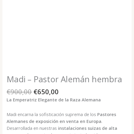
Madi – Pastor Alemán hembra
El
El
€
900,00
€
650,00
precio
precio
La Emperatriz Elegante de la Raza Alemana
original
actual
era:
es:
Madi encarna la sofisticación suprema de los
Pastores
€900,00.
€650,00.
Alemanes de exposición en venta en Europa
.
Desarrollada en nuestras
instalaciones suizas de alta