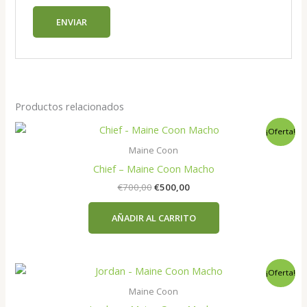
Productos relacionados
¡Oferta!
Maine Coon
Chief – Maine Coon Macho
El
El
€
700,00
€
500,00
precio
precio
original
actual
AÑADIR AL CARRITO
era:
es:
€700,00.
€500,00.
¡Oferta!
Maine Coon