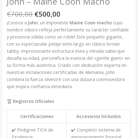
John – Maine Coon Macho
El
El
€
700,00
€
500,00
precio
precio
¡Conoce a
John
, un imponente
Maine Coon macho
cuyo
original
actual
nombre clásico refleja perfectamente su carácter confiable
era:
es:
y presencia sólida como un roble! Este pequeño gigante,
€700,00.
€500,00.
con su espectacular pelaje semi-largo en clásico brown
tabby, impresionante estructura ósea y mirada sabia que
desafía su edad, personifica la esencia del «gentle giant» en
su forma más auténtica. Criado con dedicación experta en
nuestras instalaciones certificadas de Alemania, John
combina la fuerza silvestre con una dulzura conmovedora
que inspira confianza inmediata.
🏆
Registros Oficiales
Certificaciones
Accesorios Incluidos
✔️ Pedigree TICA de
✔️ Completo sistema de
Excelencia
enriquecimiento forestal