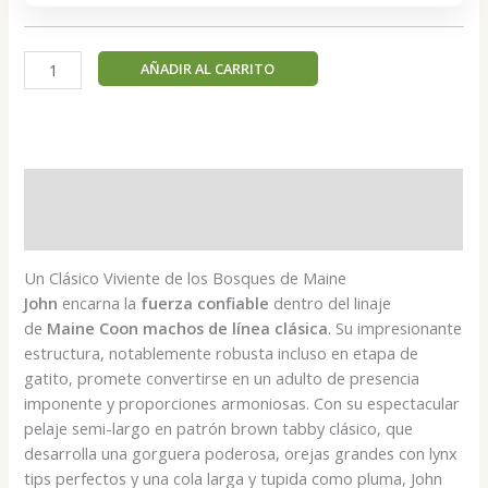
John
AÑADIR AL CARRITO
-
Maine
Coon
Macho
cantidad
Descripción
Valoraciones (0)
Un Clásico Viviente de los Bosques de Maine
John
encarna la
fuerza confiable
dentro del linaje
de
Maine Coon machos de línea clásica
. Su impresionante
estructura, notablemente robusta incluso en etapa de
gatito, promete convertirse en un adulto de presencia
imponente y proporciones armoniosas. Con su espectacular
pelaje semi-largo en patrón brown tabby clásico, que
desarrolla una gorguera poderosa, orejas grandes con lynx
tips perfectos y una cola larga y tupida como pluma, John