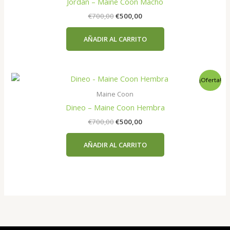
Jordan – Maine Coon Macho
El
El
€
700,00
€
500,00
precio
precio
original
actual
AÑADIR AL CARRITO
era:
es:
€700,00.
€500,00.
¡Oferta!
Maine Coon
Dineo – Maine Coon Hembra
El
El
€
700,00
€
500,00
precio
precio
original
actual
AÑADIR AL CARRITO
era:
es:
€700,00.
€500,00.