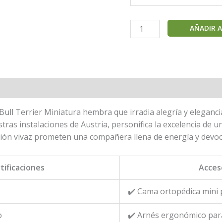
Cindy
AÑADIR A
-
Bull
Terrier
Miniatura
hembra
cantidad
Bull Terrier Miniatura hembra que irradia alegría y eleganc
tras instalaciones de Austria, personifica la excelencia de 
sión vivaz prometen una compañera llena de energía y devoc
tificaciones
Acceso
✔️ Cama ortopédica mini
o
✔️ Arnés ergonómico par