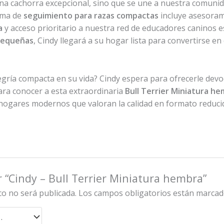
 una cachorra excepcional, sino que se une a nuestra comunid
ama de
seguimiento para razas compactas
incluye asesoram
a
y acceso prioritario a nuestra red de educadores caninos e
 pequeñas
, Cindy llegará a su hogar lista para convertirse e
alegría compacta en su vida? Cindy espera para ofrecerle dev
ra conocer a esta extraordinaria
Bull Terrier Miniatura he
hogares modernos que valoran la calidad en formato reduci
r “Cindy – Bull Terrier Miniatura hembra”
co no será publicada.
Los campos obligatorios están marca