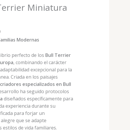
Terrier Miniatura
El
0
precio
Familias Modernas
actual
es:
librio perfecto de los
Bull Terrier
.
€650,00.
Europa
, combinando el carácter
 adaptabilidad excepcional para la
nea. Criada en los paisajes
s
criadores especializados en Bull
desarrollo ha seguido protocolos
va
diseñados específicamente para
ada experiencia durante su
ficada para forjar un
 alegre que se adapte
estilos de vida familiares.