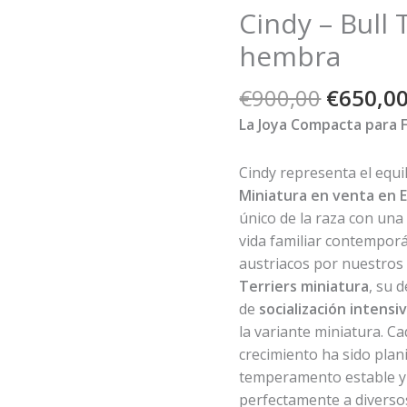
Cindy – Bull 
hembra
El
€
900,00
€
650,0
precio
La Joya Compacta para 
original
era:
Cindy representa el equi
€900,00
Miniatura en venta en 
único de la raza con una
vida familiar contemporá
austriacos por nuestro
Terriers miniatura
, su 
de
socialización intensi
la variante miniatura. C
crecimiento ha sido plani
temperamento estable y
perfectamente a diversos 