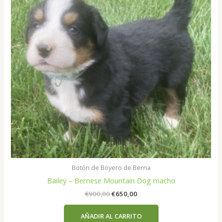
Botón de Boyero de Berna
Bailey – Bernese Mountain Dog macho
El
El
€
900,00
€
650,00
precio
precio
original
actual
AÑADIR AL CARRITO
era:
es: