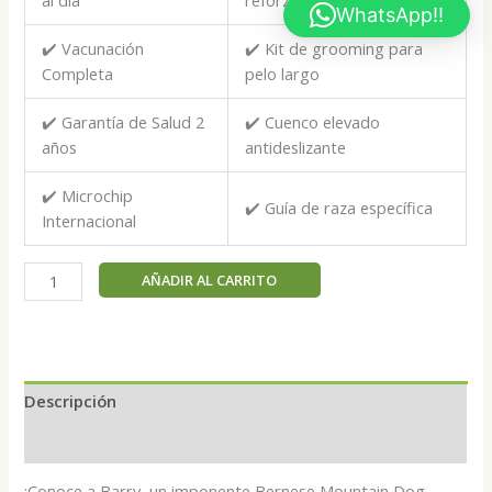
al día
reforzado
WhatsApp!!
✔️ Vacunación
✔️ Kit de grooming para
Completa
pelo largo
✔️ Garantía de Salud 2
✔️ Cuenco elevado
años
antideslizante
✔️ Microchip
✔️ Guía de raza específica
Internacional
Barry
AÑADIR AL CARRITO
-
Bernese
Mountain
Dog
macho
Descripción
cantidad
Valoraciones (0)
¡Conoce a Barry, un imponente Bernese Mountain Dog