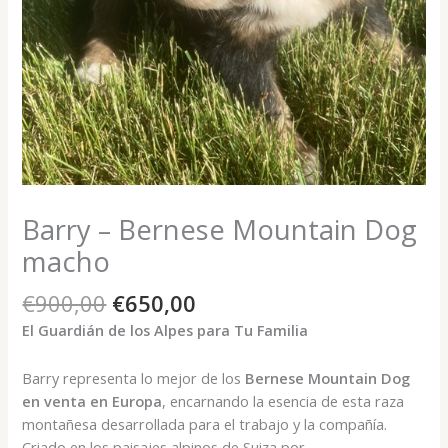
Barry – Bernese Mountain Dog
macho
El
El
€
900,00
€
650,00
precio
precio
El Guardián de los Alpes para Tu Familia
original
actual
era:
es:
Barry representa lo mejor de los
Bernese Mountain Dog
€900,00.
€650,00.
en venta en Europa
, encarnando la esencia de esta raza
montañesa desarrollada para el trabajo y la compañía.
Criado en los paisajes alpinos de Suiza por