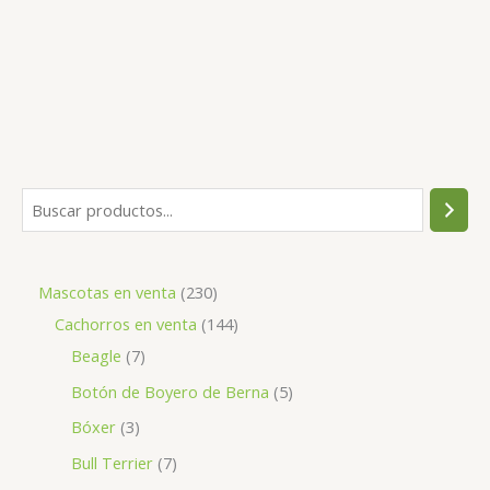
B
u
s
2
Mascotas en venta
230
c
3
1
Cachorros en venta
144
a
7
0
4
Beagle
7
r
p
p
4
5
Botón de Boyero de Berna
5
r
r
p
p
3
Bóxer
3
o
o
r
r
p
7
Bull Terrier
7
d
d
o
o
r