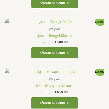
AÑADIR AL CARRITO
era:
es:
€900,00.
€650,00.
¡Oferta!
Welpen
Jidor – Bengal Macho
El
El
€
700,00
€
500,00
precio
precio
original
actual
AÑADIR AL CARRITO
era:
es:
€700,00.
€500,00.
¡Oferta!
Welpen
Kiki – Havapoo hembra
El
El
€
900,00
€
650,00
precio
precio
original
actual
AÑADIR AL CARRITO
era:
es:
€900,00.
€650,00.