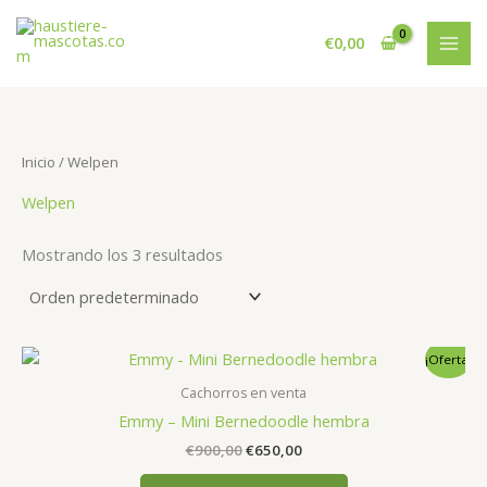
Ir
al
€
0,00
contenido
Inicio
/ Welpen
Welpen
Mostrando los 3 resultados
¡Oferta!
Cachorros en venta
Emmy – Mini Bernedoodle hembra
El
El
€
900,00
€
650,00
precio
precio
original
actual