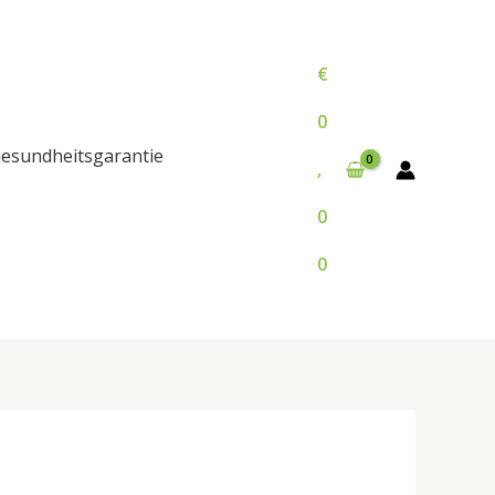
€
0
esundheitsgarantie
,
0
0