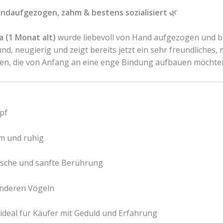
handaufgezogen,
andaufgezogen, zahm & bestens sozialisiert
🌿
zahm
&
bestens
 (1 Monat alt)
wurde liebevoll von Hand aufgezogen und bef
sozialisiert
d, neugierig und zeigt bereits jetzt ein sehr freundliche
🌿
en, die von Anfang an eine enge Bindung aufbauen möchte
Menge
pf
m und ruhig
usche und sanfte Berührung
 anderen Vögeln
ideal für Käufer mit Geduld und Erfahrung