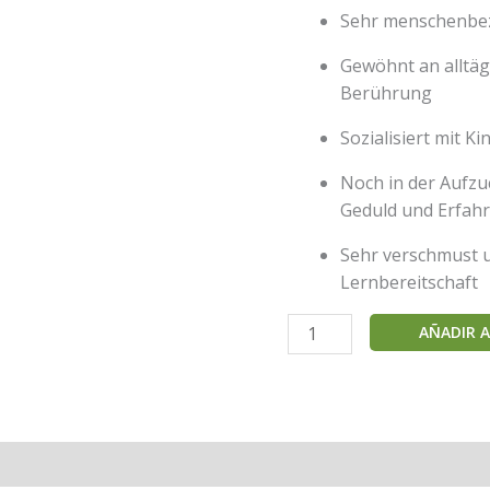
Sehr menschenbe
Gewöhnt an alltäg
Berührung
Sozialisiert mit 
Noch in der Aufzu
Geduld und Erfah
Sehr verschmust u
Lernbereitschaft
🦜
AÑADIR A
1
Monat
alter
Gelbbrustara
–