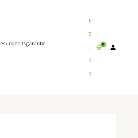
€
0
esundheitsgarantie
,
0
0