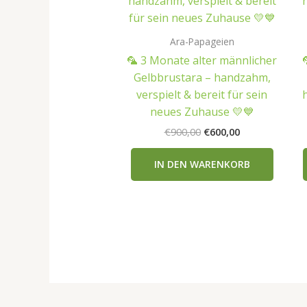
Ara-Papageien
🦜 3 Monate alter männlicher
Gelbbrustara – handzahm,
verspielt & bereit für sein
neues Zuhause 💛💙
Ursprünglicher
Aktueller
€
900,00
€
600,00
Preis
Preis
war:
ist:
IN DEN WARENKORB
€900,00
€600,00.