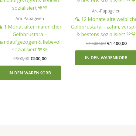
Ara-Papageien
Ara-Papageien
🦜 12 Monate alte weiblich
🦜 1 Monat alter männlicher
Gelbbrustara – zahm, verspi
Gelbbrustara –
& bestens sozialisiert 💛💙
handaufgezogen & liebevoll
Ursprünglich
Aktu
€
1 800,00
€
1 400,00
Preis
Prei
sozialisiert 💙💛
war:
ist:
IN DEN WARENKORB
Ursprünglicher
Aktueller
€
900,00
€
500,00
€1
€1
Preis
Preis
800,00
400,
war:
ist:
IN DEN WARENKORB
€900,00
€500,00.