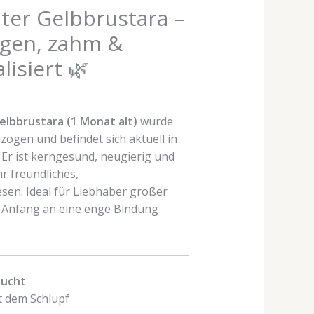
lter Gelbbrustara –
gen, zahm &
lisiert 🌿
elbbrustara (1 Monat alt)
wurde
zogen und befindet sich aktuell in
Er ist kerngesund, neugierig und
hr freundliches,
n. Ideal für Liebhaber großer
n Anfang an eine enge Bindung
zucht
t dem Schlupf