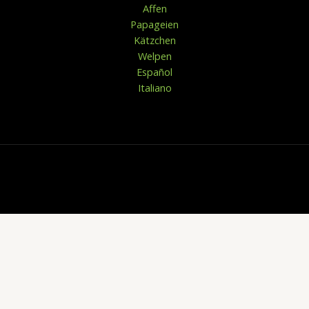
Affen
Papageien
Kätzchen
Welpen
Español
Italiano